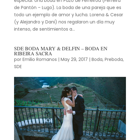
especial. Una boda en Pazo de Ferreiroá (Ferreira
de Pantón – Lugo). La boda de una pareja que es
todo un ejemplo de amor y lucha. Lorena & Cesar
(y Alejandro y Dani) nos regalaron un día muy
intenso, de sentimientos a...
SDE BODA MARY & DELFIN – BODA EN
RIBEIRA SACRA
por
Emilio Romanos
|
May 29, 2017
|
Boda
,
Preboda
,
SDE