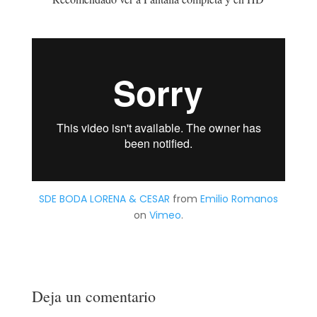
SDE BODA LORENA & CESAR
from
Emilio Romanos
on
Vimeo
.
Deja un comentario