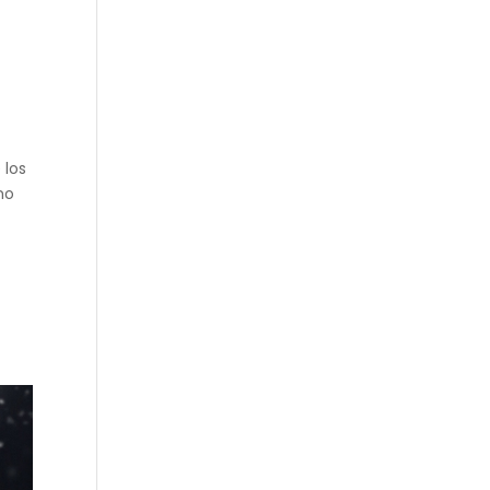
 los
mo