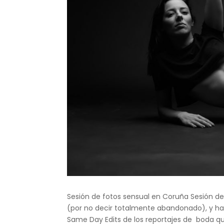
Sesión de fotos sensual en Coruña Sesión d
(por no decir totalmente abandonado), y ha
Same Day Edits de los reportajes de boda qu