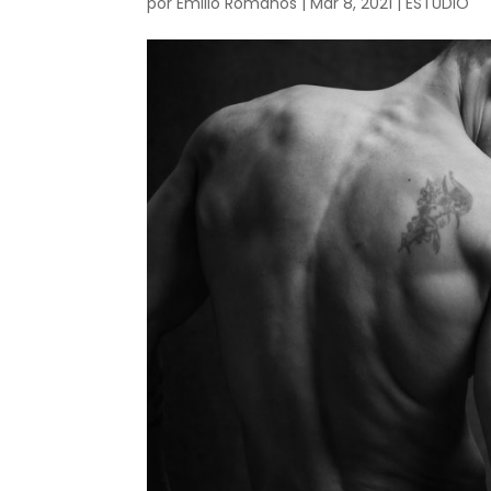
por
Emilio Romanos
|
Mar 8, 2021
|
ESTUDIO