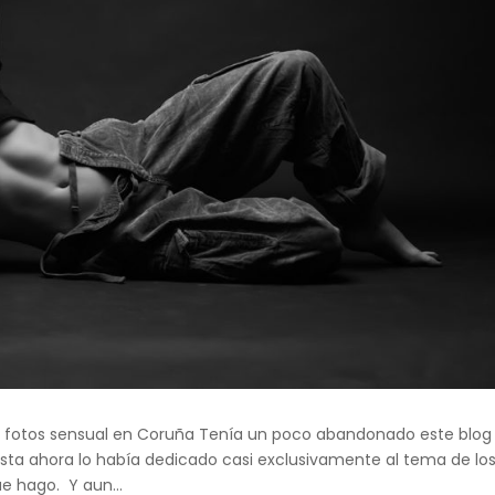
e fotos sensual en Coruña Tenía un poco abandonado este blog
sta ahora lo había dedicado casi exclusivamente al tema de lo
e hago. Y aun...