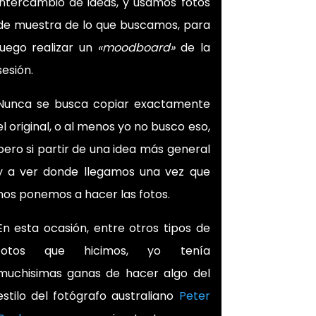
intercambio de ideas, y usamos fotos
de muestra de lo que buscamos, para
luego realizar un
«moodboard»
de la
sesión.
Nunca se busca copiar exactamente
el original, o al menos yo no busco eso,
pero si partir de una idea más general
y a ver donde llegamos una vez que
nos ponemos a hacer las fotos.
En esta ocasión, entre otros tipos de
fotos que hicimos, yo tenía
muchisimas ganas de hacer algo del
estilo del fotógrafo australiano
Peter