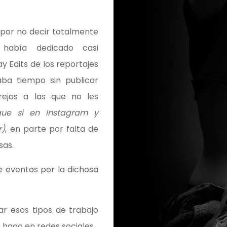
por no decir totalmente
había dedicado casi
 Edits de los reportajes
ba tiempo sin publicar
rejas a las que no les
que si en
Instagram
y
r)
, en parte por falta de
sas.
e eventos por la dichosa
 esos tipos de trabajo
 hago en redes sociales.