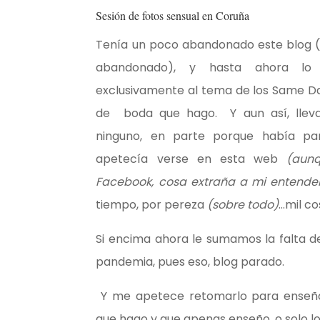
Sesión de fotos sensual en Coruña
Tenía un poco abandonado este blog (
abandonado), y hasta ahora lo 
exclusivamente al tema de los Same Day
de boda que hago. Y aun así, lleva
ninguno, en parte porque había pa
apetecía verse en esta web
(aun
Facebook
, cosa extraña a mi entende
tiempo, por pereza
(sobre todo)
…mil co
Si encima ahora le sumamos la falta d
pandemia, pues eso, blog parado.
Y me apetece retomarlo para enseñar
que hago y que apenas enseño, o solo lo