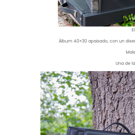
E
Álbum 40×30 apaisado, con un dise
Male
Una de la