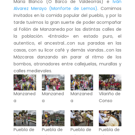
María Blanco (O Barco de Valdeorras) e
Iván
Alvarez Merayo (Monforte de Lemos)
. Comimos
invitados en la comida popular del pueblo, y por la
tarde tuvimos la gran suerte de poder acompañar
al Folión de Manzaneda por las distintas calles de
la población. «Entroido» en estado puro, el
autentico, el ancestral…con sus paradas en las
casas, con su licor café y demás viandas…con las
Mázcaras danzando sin parar al ritmo de los
bombos, atronadores entre callejuelas, murallas y
calles medievales.
Manzaned
Manzaned
Manzaned
Vilariño de
a
a
a
Conso
Puebla de
Puebla de
Puebla de
Puebla de